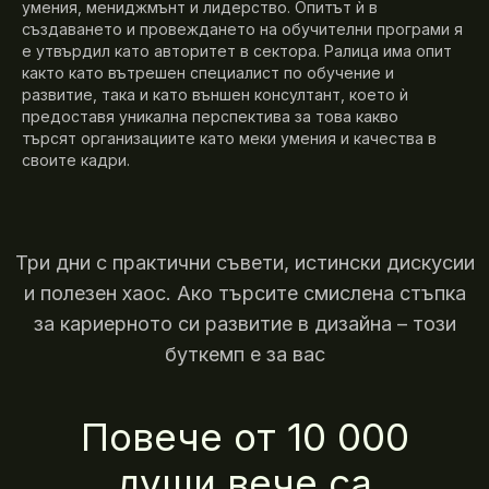
умения, мениджмънт и лидерство. Опитът ѝ в
създаването и провеждането на обучителни програми я
е утвърдил като авторитет в сектора. Ралица има опит
както като вътрешен специалист по обучение и
развитие, така и като външен консултант, което ѝ
предоставя уникална перспектива за това какво
търсят организациите като меки умения и качества в
своите кадри.
Три дни с практични съвети, истински дискусии
и полезен хаос. Ако търсите смислена стъпка
за кариерното си развитие в дизайна – този
буткемп е за вас
Повече от 10 000
души вече са