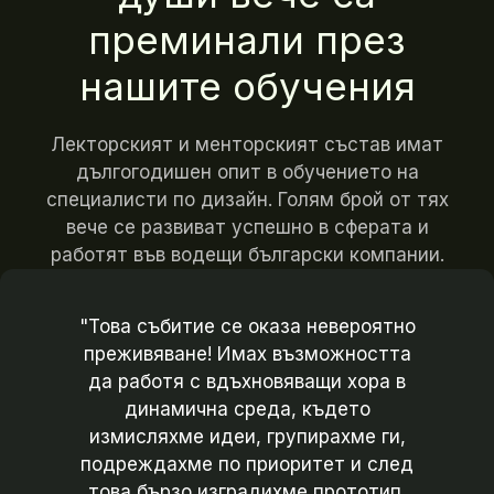
преминали през
нашите обучения
Лекторският и менторският състав имат
дългогодишен опит в обучението на
специалисти по дизайн. Голям брой от тях
вече се развиват успешно в сферата и
работят във водещи български компании.
"Това събитие се оказа невероятно
преживяване! Имах възможността
да работя с вдъхновяващи хора в
динамична среда, където
измисляхме идеи, групирахме ги,
подреждахме по приоритет и след
това бързо изградихме прототип,